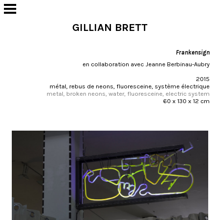
GILLIAN BRETT
Frankensign
en collaboration avec Jeanne Berbinau-Aubry
2015
métal, rebus de neons, fluoresceine, système électrique
metal, broken neons, water, fluoresceine, electric system
60 x 130 x 12 cm